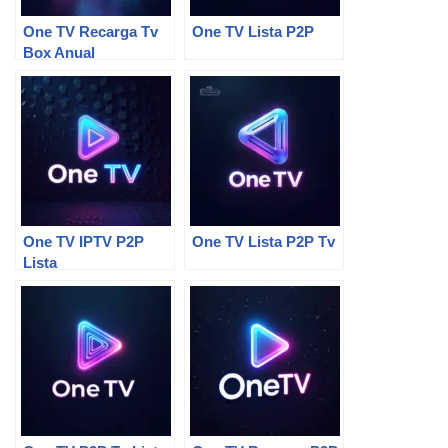
One TV Recarga Tv
One TV Lista P2P
Box Anual
One TV IPTV P2P
One TV Lista P2P Tv
Lista