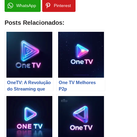
WhatsApp
Pinterest
Posts Relacionados:
OneTV: A Revolução
One TV Melhores
do Streaming que
P2p
Você Não Sabia Que
Precisava