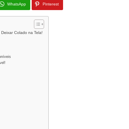
WhatsApp
Pinterest
 Deixar Colado na Tela!
oníveis
vel!