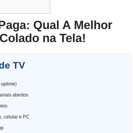
Paga: Qual A Melhor
 Colado na Tela!
de TV
 uptime)
anais abertos
ntos
, celular e PC
pp