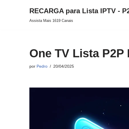
RECARGA para Lista IPTV - P
Pular
Assista Mais 1619 Canais
para
o
conteúdo
One TV Lista P2P 
por
Pedro
20/04/2025