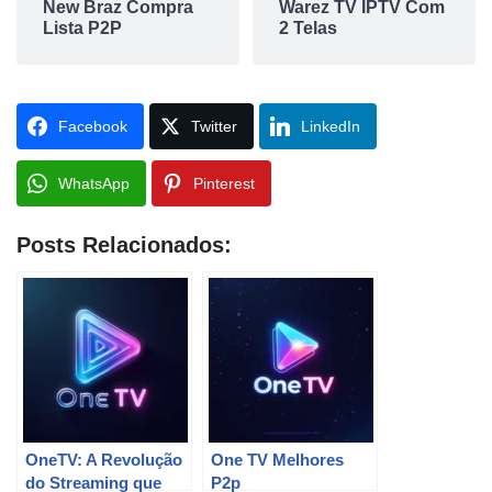
New Braz Compra
Warez TV IPTV Com
Lista P2P
2 Telas
Facebook
Twitter
LinkedIn
WhatsApp
Pinterest
Posts Relacionados:
OneTV: A Revolução
One TV Melhores
do Streaming que
P2p