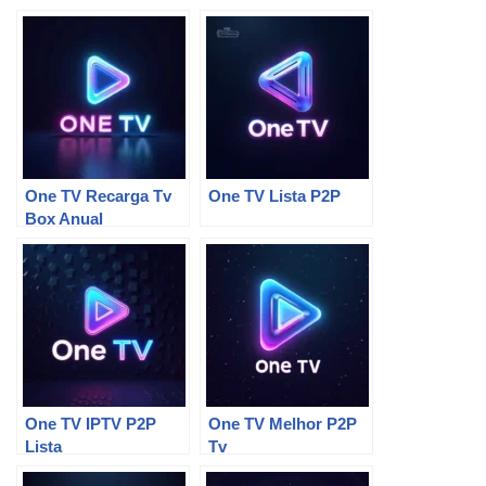
Você Não Sabia Que
Precisava
One TV Recarga Tv
One TV Lista P2P
Box Anual
One TV IPTV P2P
One TV Melhor P2P
Lista
Tv