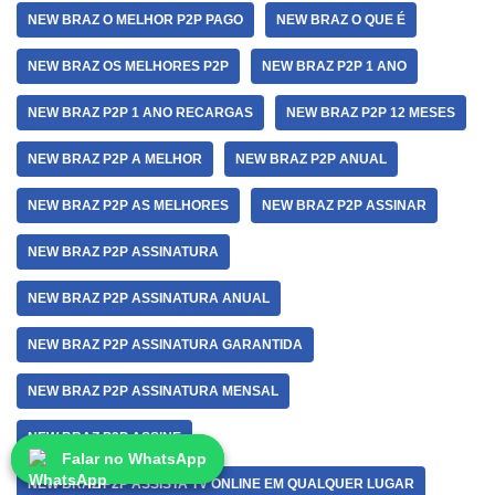
NEW BRAZ O MELHOR P2P PAGO
NEW BRAZ O QUE É
NEW BRAZ OS MELHORES P2P
NEW BRAZ P2P 1 ANO
NEW BRAZ P2P 1 ANO RECARGAS
NEW BRAZ P2P 12 MESES
NEW BRAZ P2P A MELHOR
NEW BRAZ P2P ANUAL
NEW BRAZ P2P AS MELHORES
NEW BRAZ P2P ASSINAR
NEW BRAZ P2P ASSINATURA
NEW BRAZ P2P ASSINATURA ANUAL
NEW BRAZ P2P ASSINATURA GARANTIDA
NEW BRAZ P2P ASSINATURA MENSAL
NEW BRAZ P2P ASSINE
Falar no WhatsApp
Falar no WhatsApp
NEW BRAZ P2P ASSISTA TV ONLINE EM QUALQUER LUGAR