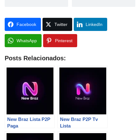
Facebook
Twitter
LinkedIn
WhatsApp
Pinterest
Posts Relacionados:
New Braz Lista P2P
New Braz P2P Tv
Paga
Lista