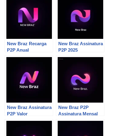
New Braz Recarga
New Braz Assinatura
P2P Anual
P2P 2025
New Braz Assinatura
New Braz P2P
P2P Valor
Assinatura Mensal