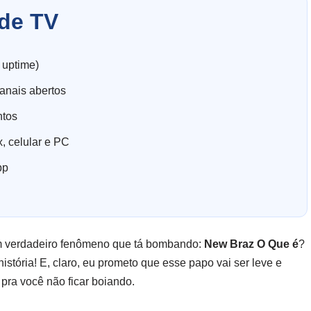
de TV
 uptime)
anais abertos
ntos
, celular e PC
pp
 um verdadeiro fenômeno que tá bombando:
New Braz O Que é
?
istória! E, claro, eu prometo que esse papo vai ser leve e
pra você não ficar boiando.