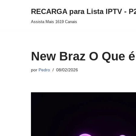
RECARGA para Lista IPTV - P
Pular
Assista Mais 1619 Canais
para
o
conteúdo
New Braz O Que é
por
Pedro
08/02/2026