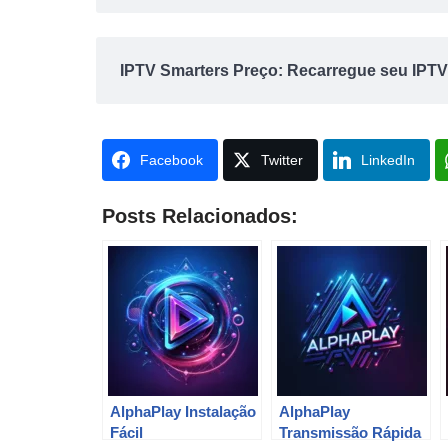
IPTV Smarters Preço: Recarregue seu IPTV
Facebook
Twitter
LinkedIn
Posts Relacionados:
AlphaPlay Instalação
AlphaPlay
Fácil
Transmissão Rápida