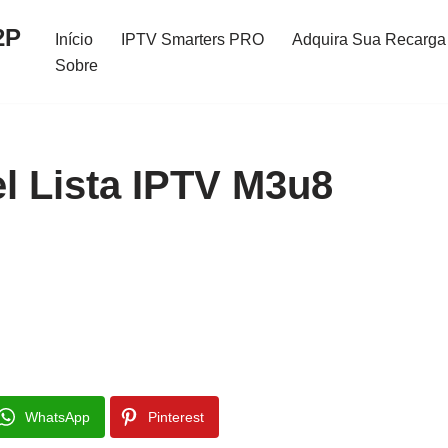
2P
Início
IPTV Smarters PRO
Adquira Sua Recarga 
Sobre
el Lista IPTV M3u8
WhatsApp
Pinterest