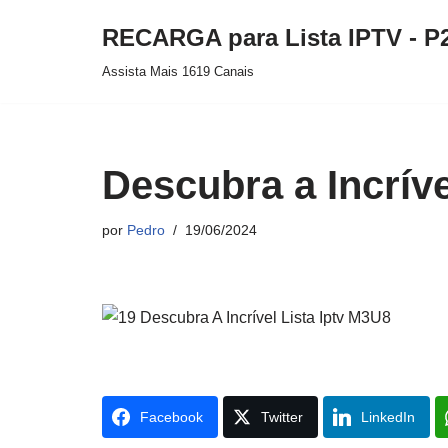
RECARGA para Lista IPTV - P
Pular
Assista Mais 1619 Canais
para
o
conteúdo
Descubra a Incrív
por
Pedro
19/06/2024
Facebook
Twitter
LinkedIn