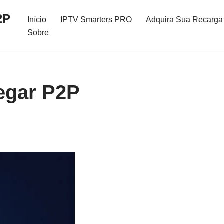
2P
Início
IPTV Smarters PRO
Adquira Sua Recarga 
Sobre
egar P2P