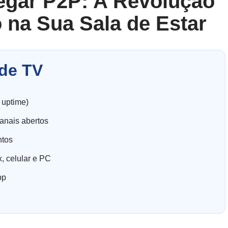
egar P2P: A Revolução
 na Sua Sala de Estar
de TV
 uptime)
anais abertos
ntos
, celular e PC
pp