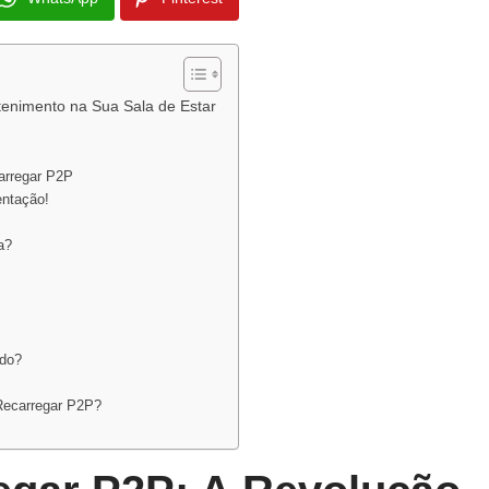
tenimento na Sua Sala de Estar
arregar P2P
entação!
a?
ndo?
Recarregar P2P?