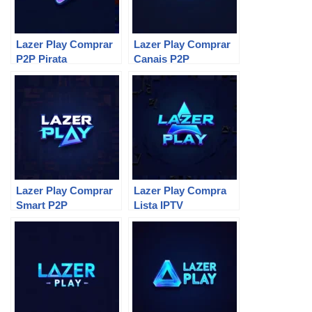
Lazer Play Comprar
Lazer Play Comprar
P2P Pirata
Canais P2P
Lazer Play Comprar
Lazer Play Compra
Smart P2P
Lista IPTV