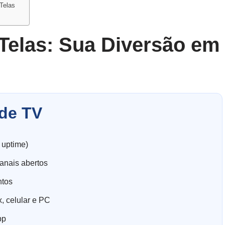
Telas
 Telas: Sua Diversão em
de TV
 uptime)
anais abertos
ntos
, celular e PC
pp