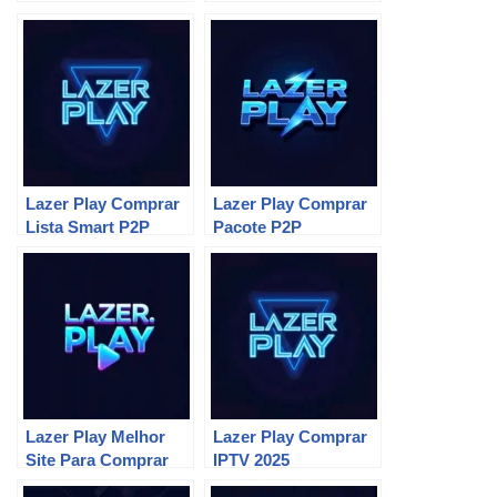
Lazer Play Comprar
Lazer Play Comprar
Lista Smart P2P
Pacote P2P
Lazer Play Melhor
Lazer Play Comprar
Site Para Comprar
IPTV 2025
P2P