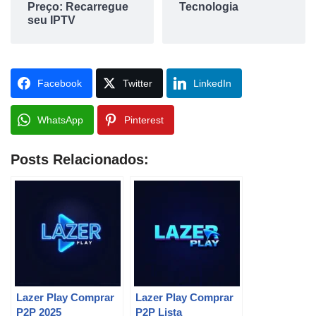
Preço: Recarregue
Tecnologia
seu IPTV
Facebook
Twitter
LinkedIn
WhatsApp
Pinterest
Posts Relacionados:
Lazer Play Comprar
Lazer Play Comprar
P2P 2025
P2P Lista