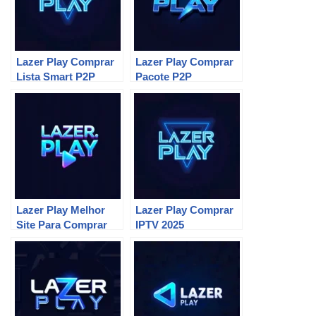
Lazer Play Comprar
Lazer Play Comprar
Lista Smart P2P
Pacote P2P
Lazer Play Melhor
Lazer Play Comprar
Site Para Comprar
IPTV 2025
P2P