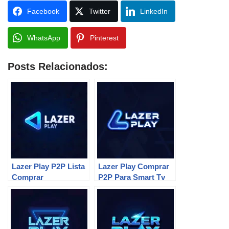
Facebook
Twitter
LinkedIn
WhatsApp
Pinterest
Posts Relacionados:
Lazer Play P2P Lista
Lazer Play Comprar
Comprar
P2P Para Smart Tv