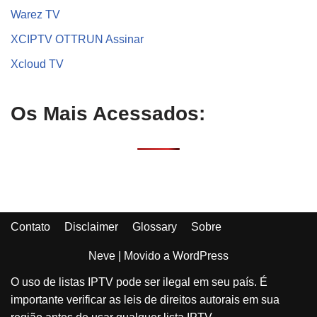
Warez TV
XCIPTV OTTRUN Assinar
Xcloud TV
Os Mais Acessados:
Contato
Disclaimer
Glossary
Sobre
Neve
| Movido a
WordPress
O uso de listas IPTV pode ser ilegal em seu país. É
importante verificar as leis de direitos autorais em sua