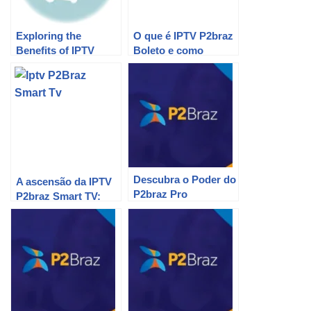
Exploring the
O que é IPTV P2braz
Benefits of IPTV
Boleto e como
P2braz Custou:
funciona?
Everything You Need
to Know
Descubra o Poder do
A ascensão da IPTV
P2braz Pro
P2braz Smart TV:
uma revolução na
transmissão de
conteúdo