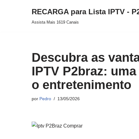
RECARGA para Lista IPTV - P
Pular
Assista Mais 1619 Canais
para
o
conteúdo
Descubra as vant
IPTV P2braz: uma
o entretenimento
por
Pedro
13/05/2026