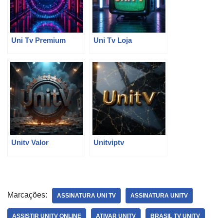
Uni Tv Premium
Uni Tv Loja
Unitv Valor
Unitviptv
Marcações:
ASSINATURA UNI TV
ASSINATURA UNITV
ASSISTIR UNITV ONLINE
ATIVAR UNITV
BRASIL TV UNITV