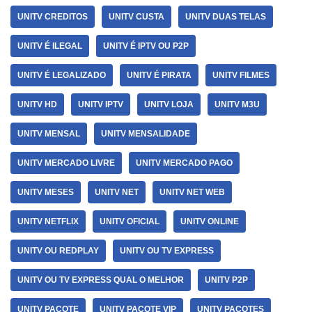
UNITV CREDITOS
UNITV CUSTA
UNITV DUAS TELAS
UNITV É ILEGAL
UNITV É IPTV OU P2P
UNITV É LEGALIZADO
UNITV É PIRATA
UNITV FILMES
UNITV HD
UNITV IPTV
UNITV LOJA
UNITV M3U
UNITV MENSAL
UNITV MENSALIDADE
UNITV MERCADO LIVRE
UNITV MERCADO PAGO
UNITV MESES
UNITV NET
UNITV NET WEB
UNITV NETFLIX
UNITV OFICIAL
UNITV ONLINE
UNITV OU REDPLAY
UNITV OU TV EXPRESS
UNITV OU TV EXPRESS QUAL O MELHOR
UNITV P2P
UNITV PACOTE
UNITV PACOTE VIP
UNITV PACOTES