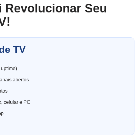
i Revolucionar Seu
V!
de TV
 uptime)
anais abertos
ntos
, celular e PC
pp