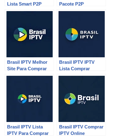
Lista Smart P2P
Pacote P2P
Brasil IPTV Melhor
Brasil IPTV IPTV
Site Para Comprar
Lista Comprar
P2P
Brasil IPTV Lista
Brasil IPTV Comprar
IPTV Para Comprar
IPTV Online