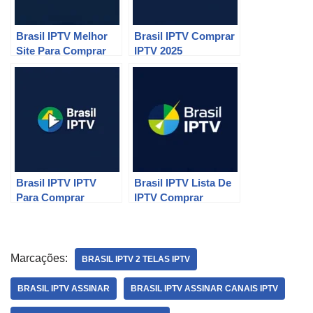
Brasil IPTV Melhor
Brasil IPTV Comprar
Site Para Comprar
IPTV 2025
P2P
Brasil IPTV IPTV
Brasil IPTV Lista De
Para Comprar
IPTV Comprar
Marcações:
BRASIL IPTV 2 TELAS IPTV
BRASIL IPTV ASSINAR
BRASIL IPTV ASSINAR CANAIS IPTV