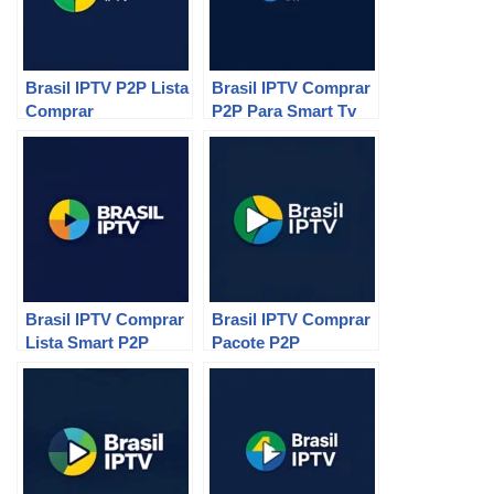
Brasil IPTV P2P Lista
Brasil IPTV Comprar
Comprar
P2P Para Smart Tv
Brasil IPTV Comprar
Brasil IPTV Comprar
Lista Smart P2P
Pacote P2P