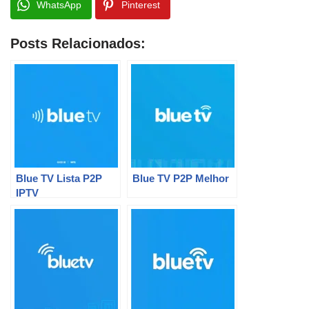
WhatsApp
Pinterest
Posts Relacionados:
Blue TV Lista P2P
Blue TV P2P Melhor
IPTV