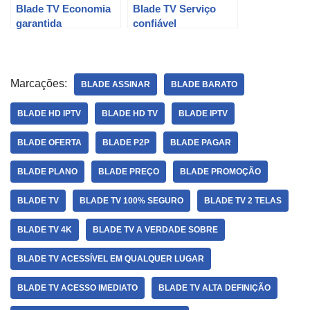
Blade TV Economia
Blade TV Serviço
garantida
confiável
Marcações:
BLADE ASSINAR
BLADE BARATO
BLADE HD IPTV
BLADE HD TV
BLADE IPTV
BLADE OFERTA
BLADE P2P
BLADE PAGAR
BLADE PLANO
BLADE PREÇO
BLADE PROMOÇÃO
BLADE TV
BLADE TV 100% SEGURO
BLADE TV 2 TELAS
BLADE TV 4K
BLADE TV A VERDADE SOBRE
BLADE TV ACESSÍVEL EM QUALQUER LUGAR
BLADE TV ACESSO IMEDIATO
BLADE TV ALTA DEFINIÇÃO