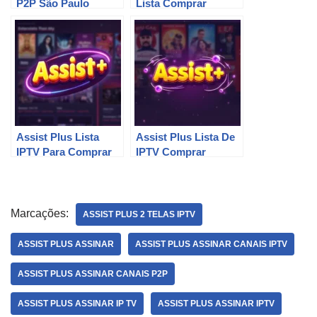
P2P São Paulo
Lista Comprar
Assist Plus Lista
Assist Plus Lista De
IPTV Para Comprar
IPTV Comprar
Marcações:
ASSIST PLUS 2 TELAS IPTV
ASSIST PLUS ASSINAR
ASSIST PLUS ASSINAR CANAIS IPTV
ASSIST PLUS ASSINAR CANAIS P2P
ASSIST PLUS ASSINAR IP TV
ASSIST PLUS ASSINAR IPTV