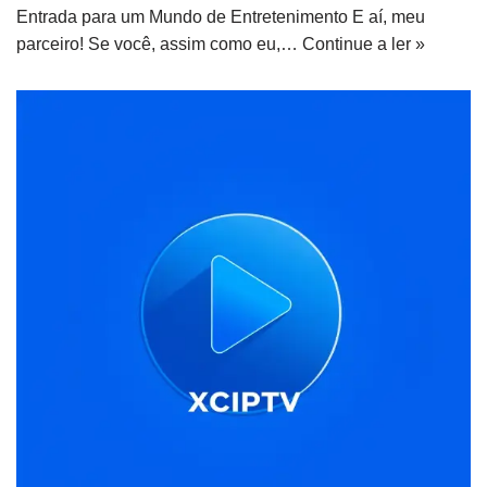
Entrada para um Mundo de Entretenimento E aí, meu
parceiro! Se você, assim como eu,…
Continue a ler »