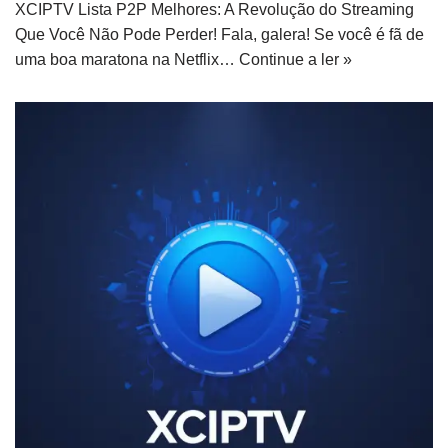
XCIPTV Lista P2P Melhores: A Revolução do Streaming
Que Você Não Pode Perder! Fala, galera! Se você é fã de
uma boa maratona na Netflix…
Continue a ler »