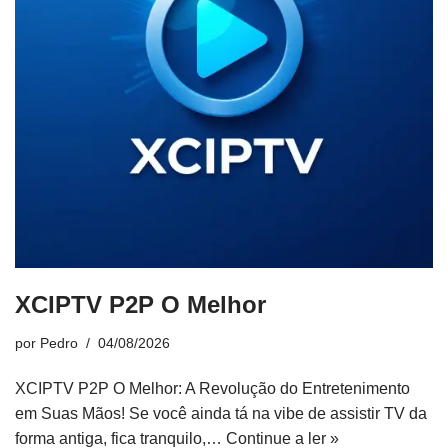
XCIPTV P2P O Melhor
por
Pedro
04/08/2026
XCIPTV P2P O Melhor: A Revolução do Entretenimento
em Suas Mãos! Se você ainda tá na vibe de assistir TV da
forma antiga, fica tranquilo,…
Continue a ler »