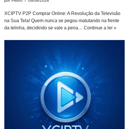
por
Pedro
05/08/2026
XCIPTV P2P Comprar Online: A Revolução da Televisão
na Sua Tela! Quem nunca se pegou matutando na frente
da telinha, decidindo se vale a pena…
Continue a ler »