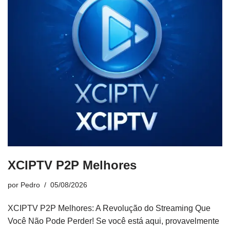
XCIPTV P2P Melhores
por
Pedro
05/08/2026
XCIPTV P2P Melhores: A Revolução do Streaming Que
Você Não Pode Perder! Se você está aqui, provavelmente