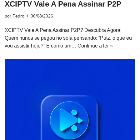
XCIPTV Vale A Pena Assinar P2P
por
Pedro
06/08/2026
XCIPTV Vale A Pena Assinar P2P? Descubra Agora!
Quem nunca se pegou no sofá pensando: “Putz, o que eu
vou assistir hoje?” É como um…
Continue a ler »