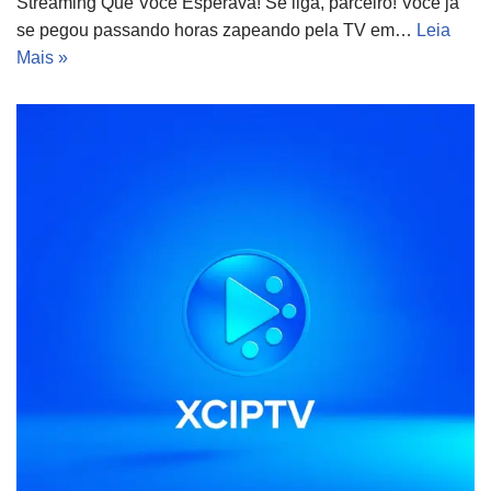
Streaming Que Você Esperava! Se liga, parceiro! Você já
se pegou passando horas zapeando pela TV em…
Leia
Mais »