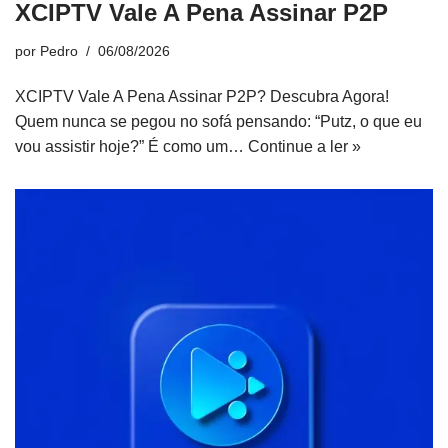
XCIPTV Vale A Pena Assinar P2P
por
Pedro
06/08/2026
XCIPTV Vale A Pena Assinar P2P? Descubra Agora!
Quem nunca se pegou no sofá pensando: “Putz, o que eu
vou assistir hoje?” É como um…
Continue a ler »