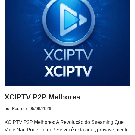
XCIPTV P2P Melhores
por
Pedro
05/08/2026
XCIPTV P2P Melhores: A Revolução do Streaming Que
Você Não Pode Perder! Se você está aqui, provavelmente