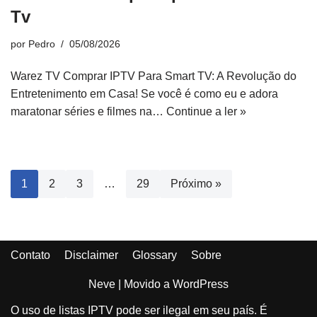
Tv
por
Pedro
05/08/2026
Warez TV Comprar IPTV Para Smart TV: A Revolução do
Entretenimento em Casa! Se você é como eu e adora
maratonar séries e filmes na…
Continue a ler »
1
2
3
…
29
Próximo »
Contato
Disclaimer
Glossary
Sobre
Neve
| Movido a
WordPress
O uso de listas IPTV pode ser ilegal em seu país. É