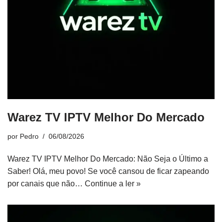
Warez TV IPTV Melhor Do Mercado
por
Pedro
06/08/2026
Warez TV IPTV Melhor Do Mercado: Não Seja o Último a
Saber! Olá, meu povo! Se você cansou de ficar zapeando
por canais que não…
Continue a ler »