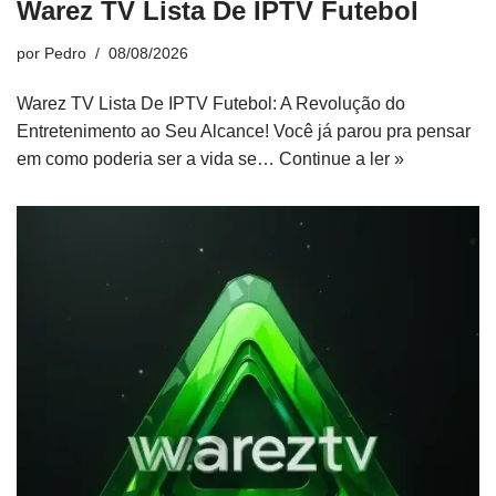
Warez TV Lista De IPTV Futebol
por
Pedro
08/08/2026
Warez TV Lista De IPTV Futebol: A Revolução do
Entretenimento ao Seu Alcance! Você já parou pra pensar
em como poderia ser a vida se…
Continue a ler »