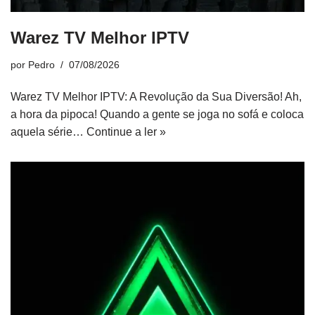
Warez TV Melhor IPTV
por
Pedro
07/08/2026
Warez TV Melhor IPTV: A Revolução da Sua Diversão! Ah,
a hora da pipoca! Quando a gente se joga no sofá e coloca
aquela série…
Continue a ler »