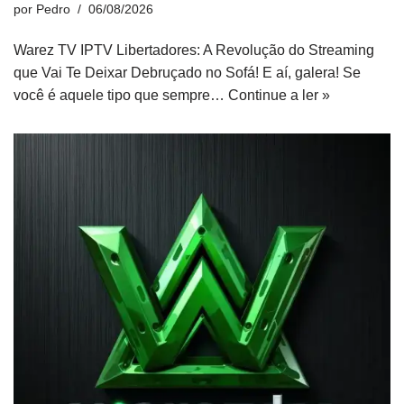
por
Pedro
06/08/2026
Warez TV IPTV Libertadores: A Revolução do Streaming
que Vai Te Deixar Debruçado no Sofá! E aí, galera! Se
você é aquele tipo que sempre…
Continue a ler »