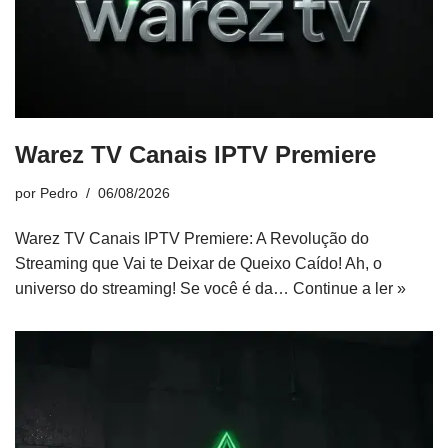
Warez TV Canais IPTV Premiere
por
Pedro
06/08/2026
Warez TV Canais IPTV Premiere: A Revolução do
Streaming que Vai te Deixar de Queixo Caído! Ah, o
universo do streaming! Se você é da…
Continue a ler »