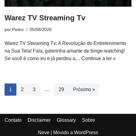
Warez TV Streaming Tv
por
Pedro
05/08/2026
Warez TV Streaming Tv: A Revolução do Entretenimento
na Sua Tela! Fala, galerinha amante de binge-watching!
Se você é como eu e já perdeu a…
Continue a ler »
1
2
3
…
29
Próximo »
Contato
Disclaimer
Glossary
Sobre
Neve
| Movido a
WordPress