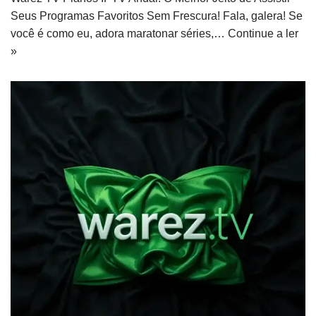
Seus Programas Favoritos Sem Frescura! Fala, galera! Se
você é como eu, adora maratonar séries,…
Continue a ler
»