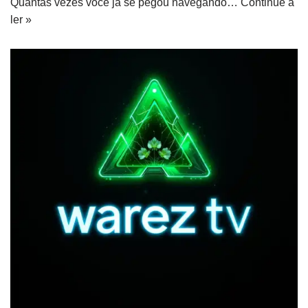
Quantas vezes você já se pegou navegando…
Continue a
ler »