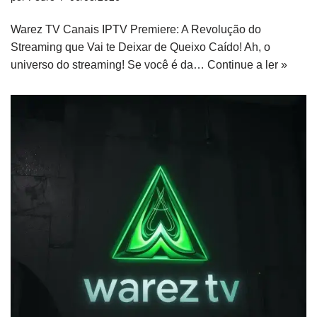
Warez TV Canais IPTV Premiere: A Revolução do
Streaming que Vai te Deixar de Queixo Caído! Ah, o
universo do streaming! Se você é da…
Continue a ler »