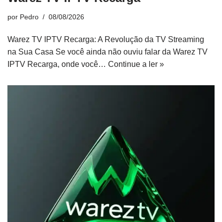
por
Pedro
08/08/2026
Warez TV IPTV Recarga: A Revolução da TV Streaming
na Sua Casa Se você ainda não ouviu falar da Warez TV
IPTV Recarga, onde você…
Continue a ler »