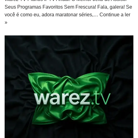
Seus Programas Favoritos Sem Frescura! Fala, galera! Se
você é como eu, adora maratonar séries,…
Continue a ler
»