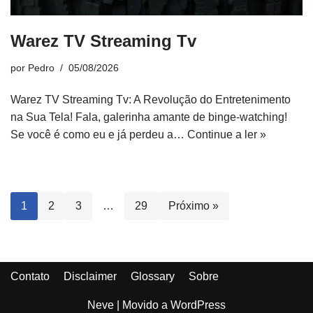
Warez TV Streaming Tv
por
Pedro
05/08/2026
Warez TV Streaming Tv: A Revolução do Entretenimento
na Sua Tela! Fala, galerinha amante de binge-watching!
Se você é como eu e já perdeu a…
Continue a ler »
1
2
3
…
29
Próximo »
Contato
Disclaimer
Glossary
Sobre
Neve
| Movido a
WordPress