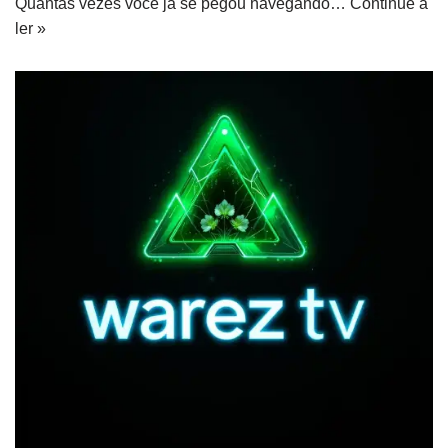
Quantas vezes você já se pegou navegando…
Continue a
ler »