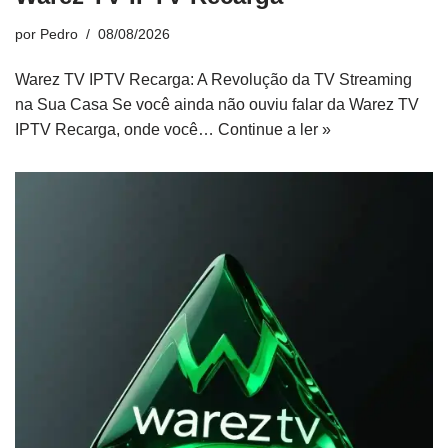
por
Pedro
08/08/2026
Warez TV IPTV Recarga: A Revolução da TV Streaming
na Sua Casa Se você ainda não ouviu falar da Warez TV
IPTV Recarga, onde você…
Continue a ler »