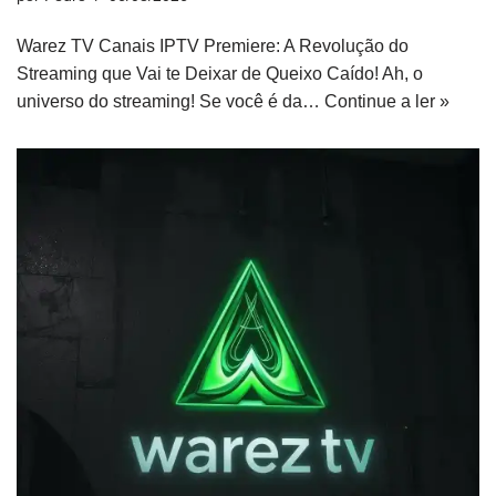
Warez TV Canais IPTV Premiere: A Revolução do
Streaming que Vai te Deixar de Queixo Caído! Ah, o
universo do streaming! Se você é da…
Continue a ler »