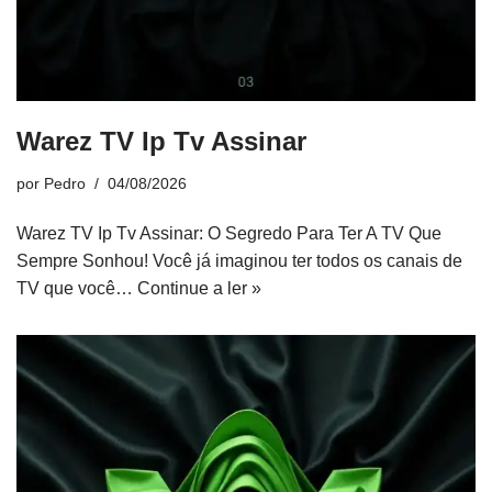
Warez TV Ip Tv Assinar
por
Pedro
04/08/2026
Warez TV Ip Tv Assinar: O Segredo Para Ter A TV Que
Sempre Sonhou! Você já imaginou ter todos os canais de
TV que você…
Continue a ler »