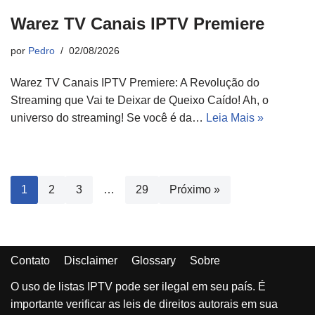
Warez TV Canais IPTV Premiere
por
Pedro
02/08/2026
Warez TV Canais IPTV Premiere: A Revolução do
Streaming que Vai te Deixar de Queixo Caído! Ah, o
universo do streaming! Se você é da…
Leia Mais »
1
2
3
…
29
Próximo »
Contato
Disclaimer
Glossary
Sobre
O uso de listas IPTV pode ser ilegal em seu país. É
importante verificar as leis de direitos autorais em sua