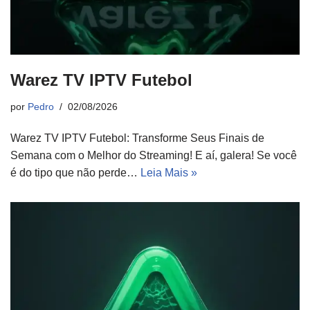
Warez TV IPTV Futebol
por
Pedro
02/08/2026
Warez TV IPTV Futebol: Transforme Seus Finais de
Semana com o Melhor do Streaming! E aí, galera! Se você
é do tipo que não perde…
Leia Mais »