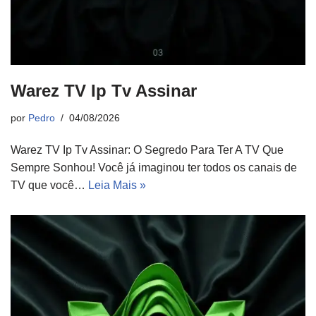
Warez TV Ip Tv Assinar
por
Pedro
04/08/2026
Warez TV Ip Tv Assinar: O Segredo Para Ter A TV Que
Sempre Sonhou! Você já imaginou ter todos os canais de
TV que você…
Leia Mais »