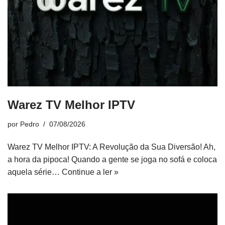
Warez TV Melhor IPTV
por
Pedro
07/08/2026
Warez TV Melhor IPTV: A Revolução da Sua Diversão! Ah,
a hora da pipoca! Quando a gente se joga no sofá e coloca
aquela série…
Continue a ler »