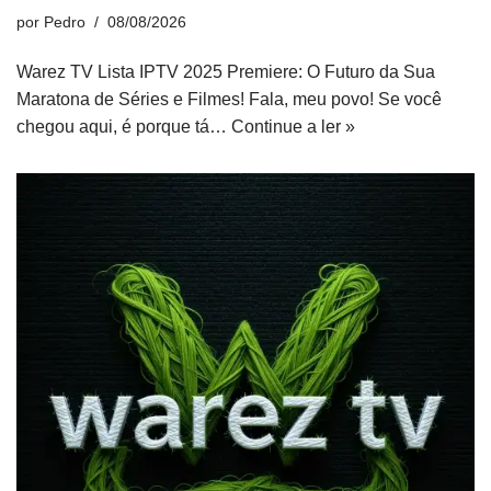
por
Pedro
08/08/2026
Warez TV Lista IPTV 2025 Premiere: O Futuro da Sua
Maratona de Séries e Filmes! Fala, meu povo! Se você
chegou aqui, é porque tá…
Continue a ler »