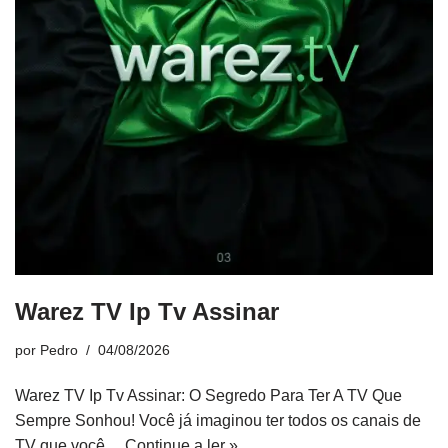
Warez TV Ip Tv Assinar
por
Pedro
04/08/2026
Warez TV Ip Tv Assinar: O Segredo Para Ter A TV Que
Sempre Sonhou! Você já imaginou ter todos os canais de
TV que você…
Continue a ler »