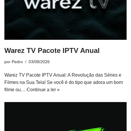
Warez TV Pacote IPTV Anual
por
Pedro
03/08/2026
Warez TV Pacote IPTV Anual: A Revolução das Séries e
Filmes na Sua Tela! Se você é do tipo que adora um bom
filme ou…
Continue a ler »