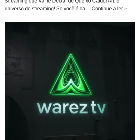
Streaming que Vai te Deixar de Queixo Caído! Ah, o
universo do streaming! Se você é da…
Continue a ler »