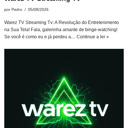
por
Pedro
05/08/2026
Warez TV Streaming Tv: A Revolução do Entretenimento
na Sua Tela! Fala, galerinha amante de binge-watching!
Se você é como eu e já perdeu a…
Continue a ler »