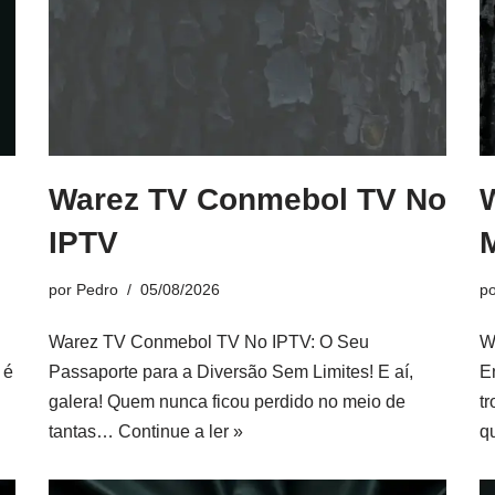
Warez TV Conmebol TV No
IPTV
por
Pedro
05/08/2026
p
Warez TV Conmebol TV No IPTV: O Seu
W
 é
Passaporte para a Diversão Sem Limites! E aí,
E
galera! Quem nunca ficou perdido no meio de
tr
tantas…
Continue a ler »
q