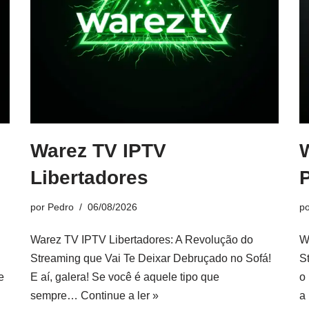
Warez TV IPTV
Libertadores
por
Pedro
06/08/2026
p
Warez TV IPTV Libertadores: A Revolução do
W
Streaming que Vai Te Deixar Debruçado no Sofá!
S
e
E aí, galera! Se você é aquele tipo que
o
sempre…
Continue a ler »
a 