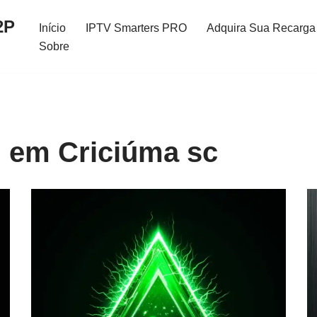
2P
Início
IPTV Smarters PRO
Adquira Sua Recarga 
Sobre
 em Criciúma sc