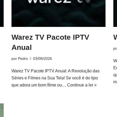
Warez TV Pacote IPTV
W
Anual
p
por
Pedro
03/08/2026
W
E
Warez TV Pacote IPTV Anual: A Revolução das
q
Séries e Filmes na Sua Tela! Se você é do tipo
m
que adora um bom filme ou…
Continue a ler »