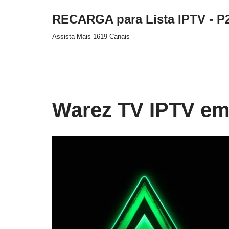
RECARGA para Lista IPTV - P
Pular
Assista Mais 1619 Canais
para
o
conteúdo
Warez TV IPTV em