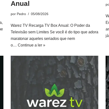
Anual
p
por
Pedro
05/08/2026
W
a,
E
Warez TV Recarga TV Box Anual: O Poder da
ue
a
Televisão sem Limites Se você é do tipo que adora
j
maratonar aqueles seriados que nem
o…
Continue a ler »