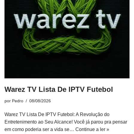
Warez TV Lista De IPTV Futebol
por
Pedro
08/08/2026
Warez TV Lista De IPTV Futebol: A Revolução do
Entretenimento ao Seu Alcance! Você já parou pra pensar
em como poderia ser a vida se…
Continue a ler »