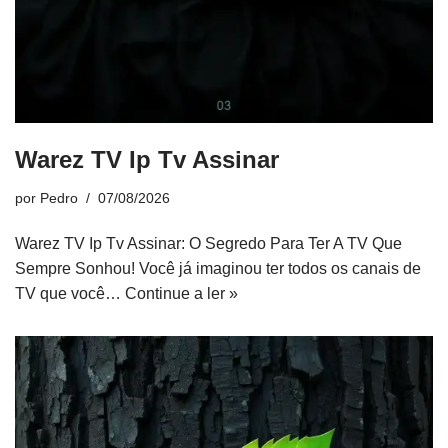
Warez TV Ip Tv Assinar
por
Pedro
07/08/2026
Warez TV Ip Tv Assinar: O Segredo Para Ter A TV Que
Sempre Sonhou! Você já imaginou ter todos os canais de
TV que você…
Continue a ler »