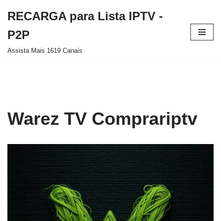
RECARGA para Lista IPTV -
Pular
P2P
para
Assista Mais 1619 Canais
o
conteúdo
Warez TV Comprariptv