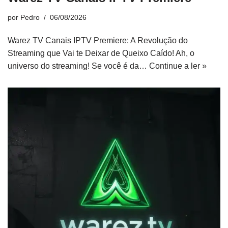
por
Pedro
06/08/2026
Warez TV Canais IPTV Premiere: A Revolução do
Streaming que Vai te Deixar de Queixo Caído! Ah, o
universo do streaming! Se você é da…
Continue a ler »