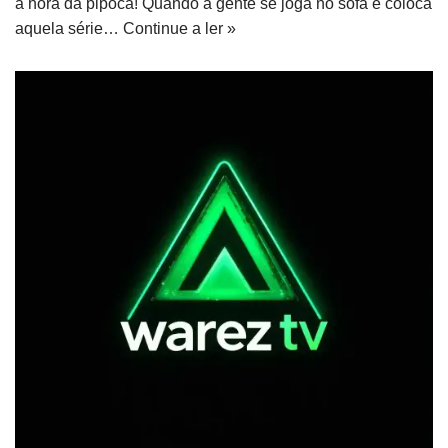
a hora da pipoca! Quando a gente se joga no sofá e coloca
aquela série…
Continue a ler »