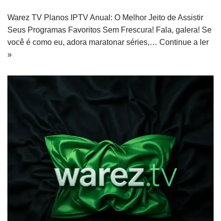
Warez TV Planos IPTV Anual: O Melhor Jeito de Assistir
Seus Programas Favoritos Sem Frescura! Fala, galera! Se
você é como eu, adora maratonar séries,…
Continue a ler
»