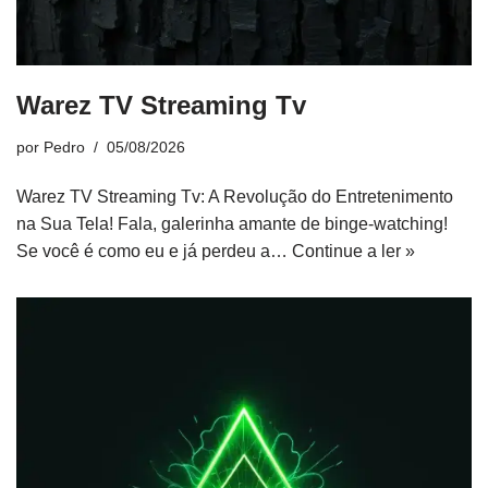
Warez TV Streaming Tv
por
Pedro
05/08/2026
Warez TV Streaming Tv: A Revolução do Entretenimento
na Sua Tela! Fala, galerinha amante de binge-watching!
Se você é como eu e já perdeu a…
Continue a ler »