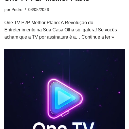
por
Pedro
08/08/2026
One TV P2P Melhor Plano: A Revolução do
Entretenimento na Sua Casa Olha só, galera! Se vocês
acham que a TV por assinatura é a…
Continue a ler »