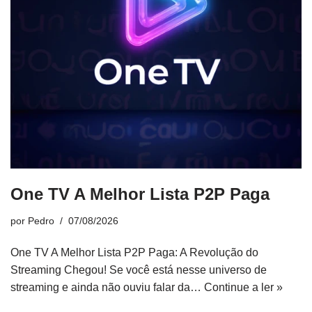
One TV A Melhor Lista P2P Paga
por
Pedro
07/08/2026
One TV A Melhor Lista P2P Paga: A Revolução do
Streaming Chegou! Se você está nesse universo de
streaming e ainda não ouviu falar da…
Continue a ler »