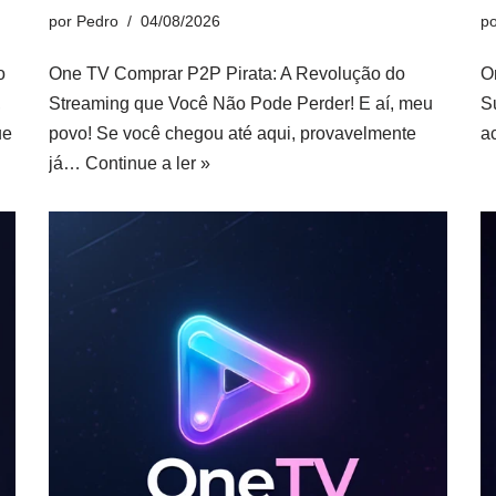
por
Pedro
04/08/2026
p
o
One TV Comprar P2P Pirata: A Revolução do
O
,
Streaming que Você Não Pode Perder! E aí, meu
S
ue
povo! Se você chegou até aqui, provavelmente
a
já…
Continue a ler »