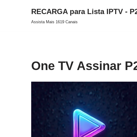
RECARGA para Lista IPTV - P
Pular
Assista Mais 1619 Canais
para
o
conteúdo
One TV Assinar P