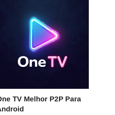
One TV Melhor P2P Para
Android