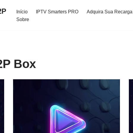
2P
Início
IPTV Smarters PRO
Adquira Sua Recarga 
Sobre
2P Box