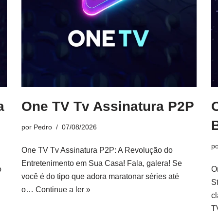
a
One TV Tv Assinatura P2P
B
por
Pedro
07/08/2026
p
One TV Tv Assinatura P2P: A Revolução do
Entretenimento em Sua Casa! Fala, galera! Se
o
O
você é do tipo que adora maratonar séries até
S
o…
Continue a ler »
c
T