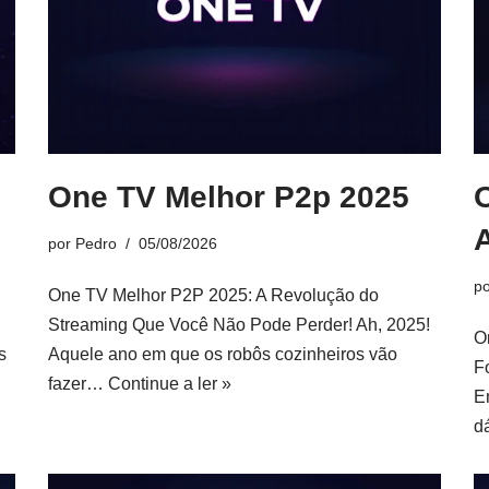
One TV Melhor P2p 2025
por
Pedro
05/08/2026
p
One TV Melhor P2P 2025: A Revolução do
Streaming Que Você Não Pode Perder! Ah, 2025!
O
s
Aquele ano em que os robôs cozinheiros vão
F
fazer…
Continue a ler »
E
d