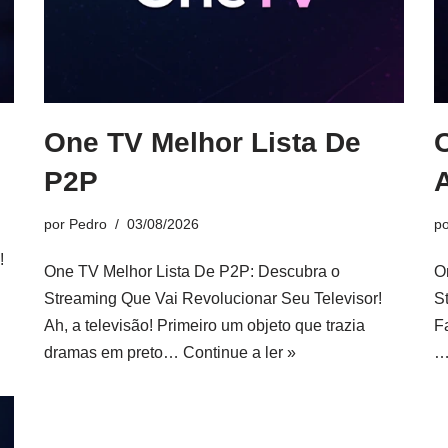
One TV Melhor Lista De
P2P
A
por
Pedro
03/08/2026
p
!
One TV Melhor Lista De P2P: Descubra o
O
Streaming Que Vai Revolucionar Seu Televisor!
S
Ah, a televisão! Primeiro um objeto que trazia
Fa
dramas em preto…
Continue a ler »