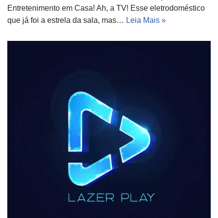
Entretenimento em Casa! Ah, a TV! Esse eletrodoméstico
que já foi a estrela da sala, mas…
Leia Mais »