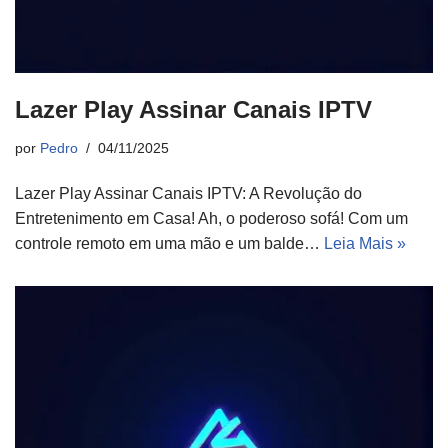
Lazer Play Assinar Canais IPTV
por
Pedro
04/11/2025
Lazer Play Assinar Canais IPTV: A Revolução do
Entretenimento em Casa! Ah, o poderoso sofá! Com um
controle remoto em uma mão e um balde…
Leia Mais »