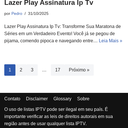
Lazer Play Assinatura Ip Tv
por
Pedro
31/10/2025
Lazer Play Assinatura Ip Tv: Transforme Sua Maratona de
Séries em um Verdadeiro Evento! Você já se pegou de
pijama, comendo pipoca e navegando entre…
Leia Mais »
1
2
3
…
17
Próximo »
Contato
Disclaimer
Glossary
Sobre
O uso de listas IPTV pode ser ilegal em seu país. É
importante verificar as leis de direitos autorais em sua
região antes de usar qualquer lista IPTV.