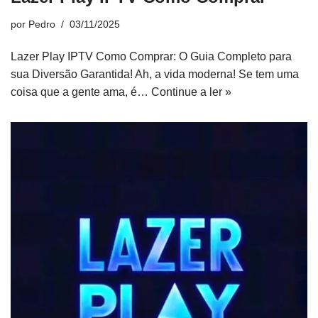
por
Pedro
03/11/2025
Lazer Play IPTV Como Comprar: O Guia Completo para
sua Diversão Garantida! Ah, a vida moderna! Se tem uma
coisa que a gente ama, é…
Continue a ler »