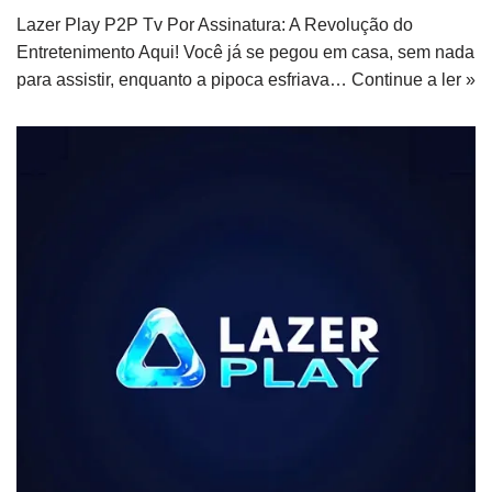
Lazer Play P2P Tv Por Assinatura: A Revolução do
Entretenimento Aqui! Você já se pegou em casa, sem nada
para assistir, enquanto a pipoca esfriava…
Continue a ler »