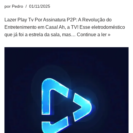
por
Pedro
01/11/2025
Lazer Play Tv Por Assinatura P2P: A Revolução do
Entretenimento em Casa! Ah, a TV! Esse eletrodoméstico
que já foi a estrela da sala, mas…
Continue a ler »