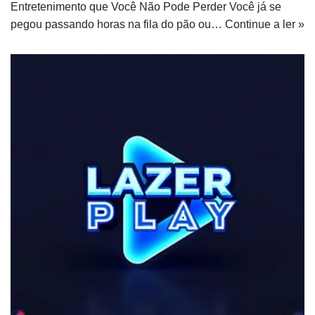
Entretenimento que Você Não Pode Perder Você já se
pegou passando horas na fila do pão ou…
Continue a ler »