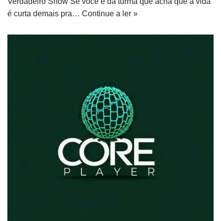
Verdadeiro Show Se você é da turma que acha que a vida
é curta demais pra…
Continue a ler »