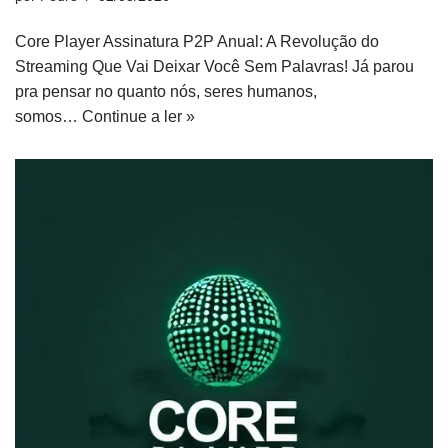
Core Player Assinatura P2P Anual: A Revolução do
Streaming Que Vai Deixar Você Sem Palavras! Já parou
pra pensar no quanto nós, seres humanos,
somos…
Continue a ler »