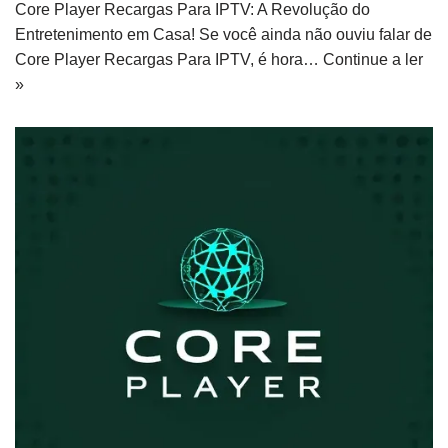
Core Player Recargas Para IPTV: A Revolução do
Entretenimento em Casa! Se você ainda não ouviu falar de
Core Player Recargas Para IPTV, é hora…
Continue a ler
»