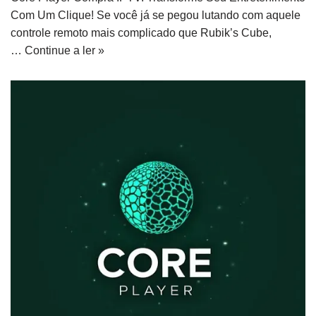
Com Um Clique! Se você já se pegou lutando com aquele
controle remoto mais complicado que Rubik’s Cube,
…
Continue a ler »