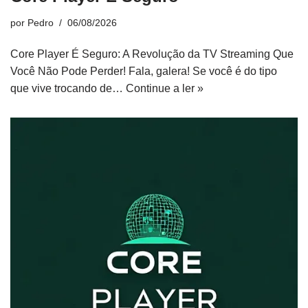
por
Pedro
06/08/2026
Core Player É Seguro: A Revolução da TV Streaming Que
Você Não Pode Perder! Fala, galera! Se você é do tipo
que vive trocando de…
Continue a ler »