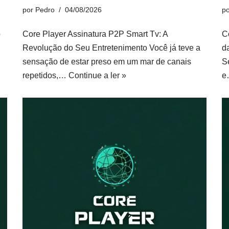
por
Pedro
04/08/2026
p
o
Core Player Assinatura P2P Smart Tv: A
C
Revolução do Seu Entretenimento Você já teve a
d
sensação de estar preso em um mar de canais
S
repetidos,…
Continue a ler »