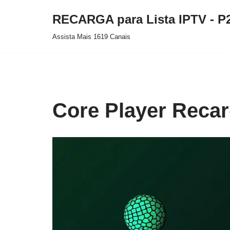
RECARGA para Lista IPTV - P
Pular
Assista Mais 1619 Canais
para
o
conteúdo
Core Player Reca