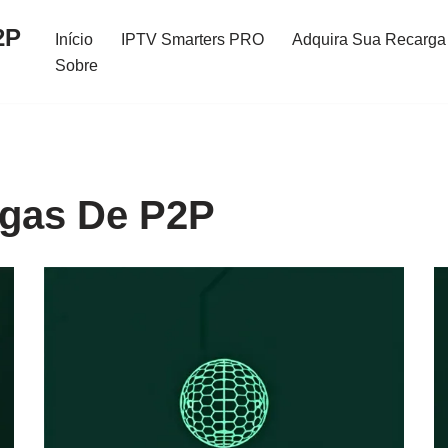
2P
Início
IPTV Smarters PRO
Adquira Sua Recarga 
Sobre
rgas De P2P