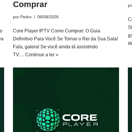
Comprar
p
por
Pedro
06/08/2026
C
S
ão
Core Player IPTV Como Comprar: O Guia
g
va
Definitivo Para Você Se Tornar o Rei da Sua Sala!
d
Fala, galera! Se você ainda tá assistindo
TV…
Continue a ler »