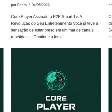
por
Pedro
04/08/2026
p
o
Core Player Assinatura P2P Smart Tv: A
C
Revolução do Seu Entretenimento Você já teve a
d
sensação de estar preso em um mar de canais
S
repetidos,…
Continue a ler »