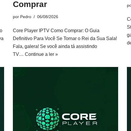
Comprar
p
por
Pedro
06/08/2026
C
S
ão
Core Player IPTV Como Comprar: O Guia
g
va
Definitivo Para Você Se Tornar o Rei da Sua Sala!
d
Fala, galera! Se você ainda tá assistindo
TV…
Continue a ler »