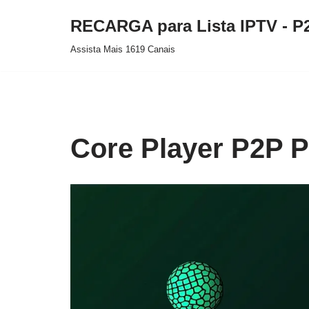
RECARGA para Lista IPTV - P
Pular
Assista Mais 1619 Canais
para
o
conteúdo
Core Player P2P P