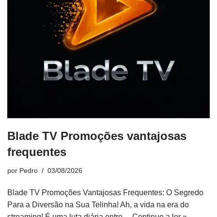
Blade TV Promoções vantajosas
frequentes
por
Pedro
03/08/2026
Blade TV Promoções Vantajosas Frequentes: O Segredo
Para a Diversão na Sua Telinha! Ah, a vida na era do
streaming! É uma luta diária entre…
Continue a ler »