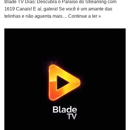
Blade TV Dias: Descubra o Paraíso do Streaming com
1619 Canais! E aí, galera! Se você é um amante das
telinhas e não aguenta mais…
Continue a ler »