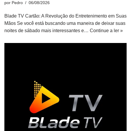
por
Pedro
06/08/2026
Blade TV Cartão: A Revolução do Entretenimento em Suas
Mãos Se você está buscando uma maneira de deixar suas
noites de sábado mais interessantes e…
Continue a ler »