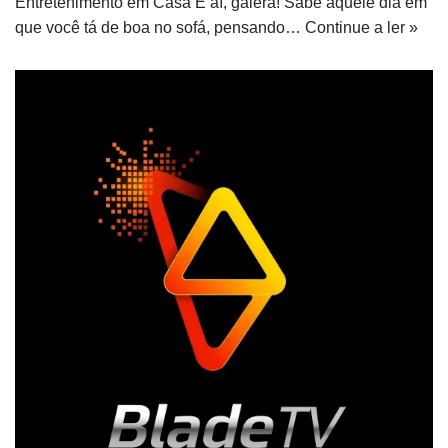
Entretenimento em Casa E aí, galera! Sabe aquele dia em
que você tá de boa no sofá, pensando…
Continue a ler »