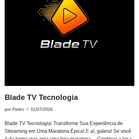
Blade TV Tecnologia
por
Pedro
31/07/2026
Blade TV Tecnologia: Transforme Sua Experiência de
Streaming em Uma Maratona Épica! E aí, galera! Se você
é da turma que ama uma boa maratona…
Continue a ler »