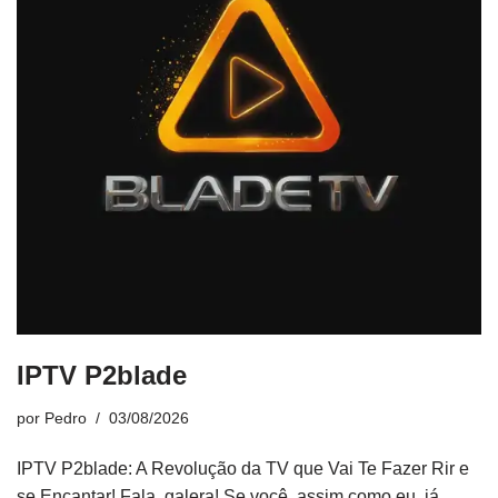
IPTV P2blade
por
Pedro
03/08/2026
IPTV P2blade: A Revolução da TV que Vai Te Fazer Rir e
se Encantar! Fala, galera! Se você, assim como eu, já