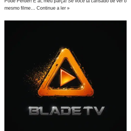
Pode Perder! E aí, meu parça! Se você tá cansado de ver o
mesmo filme…
Continue a ler »