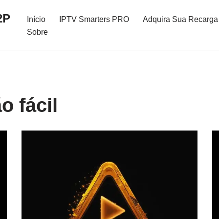
2P
Início
IPTV Smarters PRO
Adquira Sua Recarga 
Sobre
o fácil