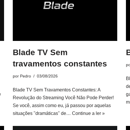
Blade TV Sem
travamentos constantes
p
por
Pedro
03/08/2026
B
d
Blade TV Sem Travamentos Constantes: A
e
g
Revolução do Streaming Você Não Pode Perder!
m
Se você, assim como eu, já passou por aquelas
situações "dramáticas" de…
Continue a ler »