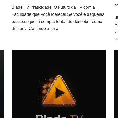
p
Blade TV Praticidade: O Futuro da TV com a
Facilidade que Você Merece! Se você é daquelas
B
pessoas que tá sempre tentando descobrir como
M
driblar…
Continue a ler »
v
s